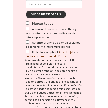
SUSCRIBIRME GRATIS
Marcar todos
Autorizo el envío de newsletters y
avisos informativos personalizados de
interempresas.net
Autorizo el envío de comunicaciones
de terceros vía interempresas.net
He leído y acepto el
Aviso Legal
y la
Política de Protección de Datos
Responsable:
Interempresas Media, S.L.U.
Finalidades:
Suscripción a nuestra(s)
newsletter(s). Gestión de cuenta de usuario.
Envío de emails relacionados con la misma o
relativos a intereses similares o
asociados.
Conservación:
mientras dure la
relación con Ud., o mientras sea necesario para
llevar a cabo las finalidades especificadas
Cesión:
Los datos pueden cederse a otras
empresas del
grupo
por motivos de gestión interna.
Derechos:
Acceso, rectificación, oposición, supresión,
portabilidad, limitación del tratatamiento y
decisiones automatizadas:
contacte con
nuestro DPD
. Si considera que el tratamiento no