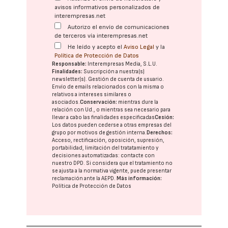
avisos informativos personalizados de
interempresas.net
Autorizo el envío de comunicaciones
de terceros vía interempresas.net
He leído y acepto el
Aviso Legal
y la
Política de Protección de Datos
Responsable:
Interempresas Media, S.L.U.
Finalidades:
Suscripción a nuestra(s)
newsletter(s). Gestión de cuenta de usuario.
Envío de emails relacionados con la misma o
relativos a intereses similares o
asociados.
Conservación:
mientras dure la
relación con Ud., o mientras sea necesario para
llevar a cabo las finalidades especificadas
Cesión:
Los datos pueden cederse a otras
empresas del
grupo
por motivos de gestión interna.
Derechos:
Acceso, rectificación, oposición, supresión,
portabilidad, limitación del tratatamiento y
decisiones automatizadas:
contacte con
nuestro DPD
. Si considera que el tratamiento no
se ajusta a la normativa vigente, puede presentar
reclamación ante la
AEPD
.
Más información:
Política de Protección de Datos