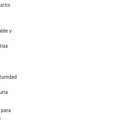
ducto
able y
lias
tunidad
 una
 para
s