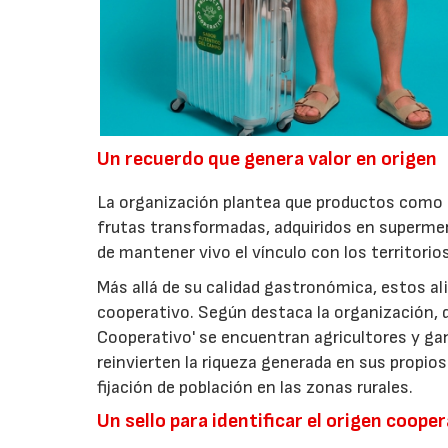
Un recuerdo que genera valor en origen
La organización plantea que productos como a
frutas transformadas, adquiridos en superme
de mantener vivo el vínculo con los territorio
Más allá de su calidad gastronómica, estos al
cooperativo. Según destaca la organización, d
Cooperativo' se encuentran agricultores y g
reinvierten la riqueza generada en sus propios
fijación de población en las zonas rurales.
Un sello para identificar el origen coope