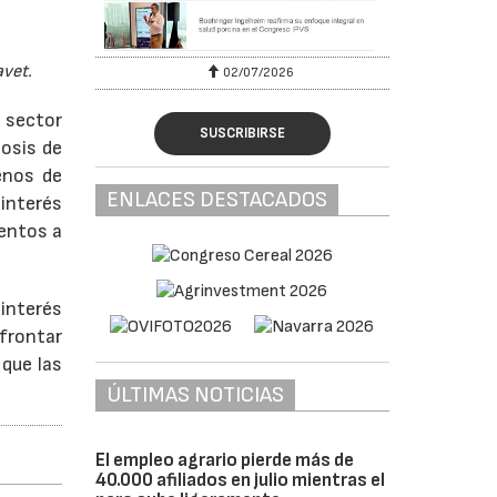
avet.
02/07/2026
 sector
SUSCRIBIRSE
nosis de
enos de
ENLACES DESTACADOS
interés
ientos a
interés
afrontar
 que las
ÚLTIMAS NOTICIAS
El empleo agrario pierde más de
40.000 afiliados en julio mientras el