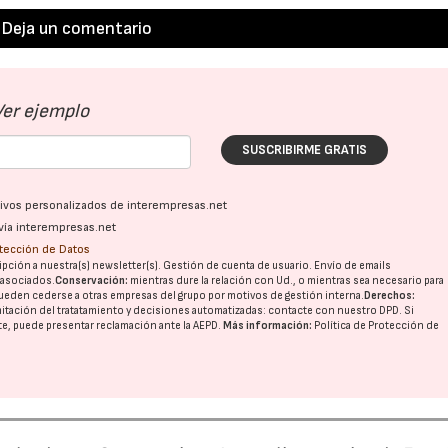
Deja un comentario
Ver ejemplo
SUSCRIBIRME GRATIS
ativos personalizados de interempresas.net
vía interempresas.net
otección de Datos
pción a nuestra(s) newsletter(s). Gestión de cuenta de usuario. Envío de emails
o asociados.
Conservación:
mientras dure la relación con Ud., o mientras sea necesario para
ueden cederse a otras
empresas del grupo
por motivos de gestión interna.
Derechos:
imitación del tratatamiento y decisiones automatizadas:
contacte con nuestro DPD
. Si
nte, puede presentar reclamación ante la
AEPD
.
Más información:
Política de Protección de