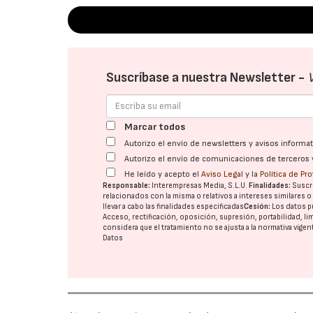
Suscríbase a nuestra Newsletter -
Marcar todos
Autorizo el envío de newsletters y avisos inform
Autorizo el envío de comunicaciones de terceros 
He leído y acepto el
Aviso Legal
y la
Política de Pr
Responsable:
Interempresas Media, S.L.U.
Finalidades:
Suscri
relacionados con la misma o relativos a intereses similares 
llevar a cabo las finalidades especificadas
Cesión:
Los datos p
Acceso, rectificación, oposición, supresión, portabilidad, l
considera que el tratamiento no se ajusta a la normativa vige
Datos