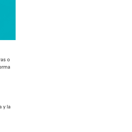
vas o
forma
 y la