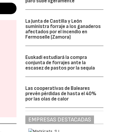
paro sube ligeramente
La Junta de Castilla y León
suministra forraje a los ganaderos
afectados por el incendio en
Fermoselle (Zamora)
Euskadi estudiará la compra
conjunta de forrajes ante la
escasez de pastos por la sequía
Las cooperativas de Baleares
prevén pérdidas de hasta el 40%
por las olas de calor
EMPRESAS DESTACADAS