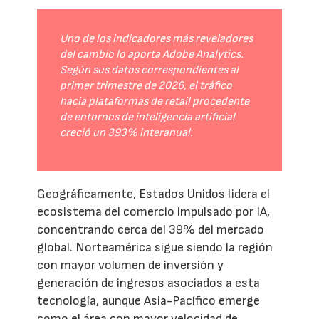
Uno de los indicadores más reveladores
del cambio lo aporta Adobe Analytics.
Según sus datos correspondientes al
primer trimestre de 2026, el tráfico
hacia plataformas de retail procedente
de entornos de inteligencia artificial
creció un 393% interanual.
Geográficamente, Estados Unidos lidera el
ecosistema del comercio impulsado por IA,
concentrando cerca del 39% del mercado
global. Norteamérica sigue siendo la región
con mayor volumen de inversión y
generación de ingresos asociados a esta
tecnología, aunque Asia-Pacífico emerge
como el área con mayor velocidad de