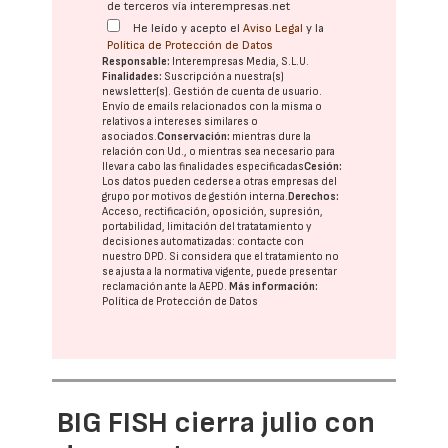
de terceros vía interempresas.net
He leído y acepto el
Aviso Legal
y la
Política de Protección de Datos
Responsable:
Interempresas Media, S.L.U.
Finalidades:
Suscripción a nuestra(s)
newsletter(s). Gestión de cuenta de usuario.
Envío de emails relacionados con la misma o
relativos a intereses similares o
asociados.
Conservación:
mientras dure la
relación con Ud., o mientras sea necesario para
llevar a cabo las finalidades especificadas
Cesión:
Los datos pueden cederse a otras
empresas del
grupo
por motivos de gestión interna.
Derechos:
Acceso, rectificación, oposición, supresión,
portabilidad, limitación del tratatamiento y
decisiones automatizadas:
contacte con
nuestro DPD
. Si considera que el tratamiento no
se ajusta a la normativa vigente, puede presentar
reclamación ante la
AEPD
.
Más información:
Política de Protección de Datos
BIG FISH cierra julio con