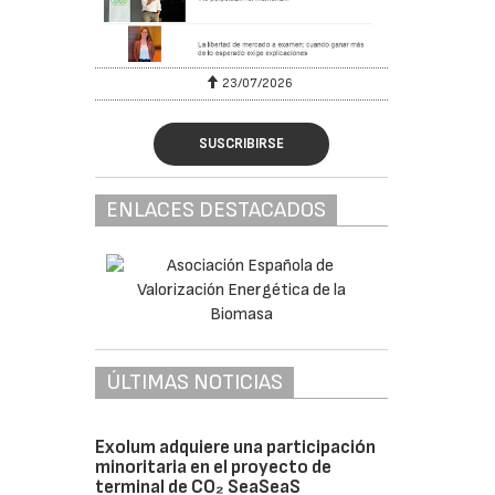
23/07/2026
30/0
SUSCRIBIRSE
ENLACES DESTACADOS
ÚLTIMAS NOTICIAS
Exolum adquiere una participación
minoritaria en el proyecto de
terminal de CO₂ SeaSeaS