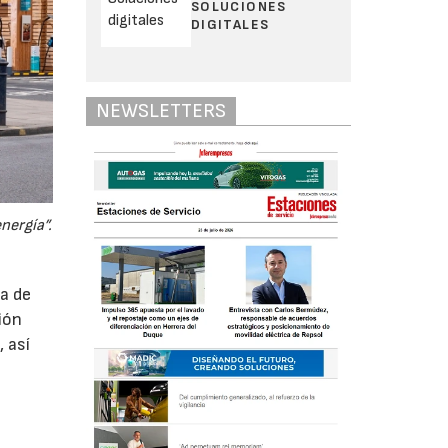
SOLUCIONES
DIGITALES
NEWSLETTERS
nergía”.
a de
ión
 así