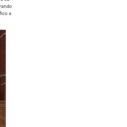
trando
fico a