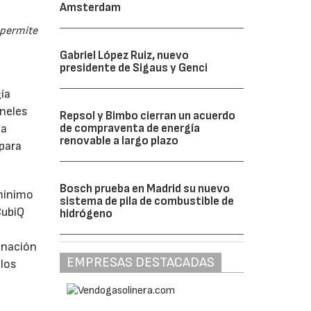
Amsterdam
 permite
Gabriel López Ruiz, nuevo
presidente de Sigaus y Genci
ía
aneles
Repsol y Bimbo cierran un acuerdo
de compraventa de energía
la
renovable a largo plazo
 para
Bosch prueba en Madrid su nuevo
 mínimo
sistema de pila de combustible de
CubiQ
hidrógeno
inación
EMPRESAS DESTACADAS
ulos