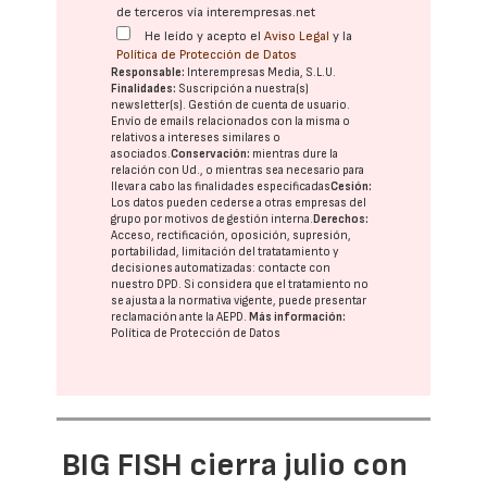
de terceros vía interempresas.net
He leído y acepto el
Aviso Legal
y la
Política de Protección de Datos
Responsable:
Interempresas Media, S.L.U.
Finalidades:
Suscripción a nuestra(s)
newsletter(s). Gestión de cuenta de usuario.
Envío de emails relacionados con la misma o
relativos a intereses similares o
asociados.
Conservación:
mientras dure la
relación con Ud., o mientras sea necesario para
llevar a cabo las finalidades especificadas
Cesión:
Los datos pueden cederse a otras
empresas del
grupo
por motivos de gestión interna.
Derechos:
Acceso, rectificación, oposición, supresión,
portabilidad, limitación del tratatamiento y
decisiones automatizadas:
contacte con
nuestro DPD
. Si considera que el tratamiento no
se ajusta a la normativa vigente, puede presentar
reclamación ante la
AEPD
.
Más información:
Política de Protección de Datos
BIG FISH cierra julio con