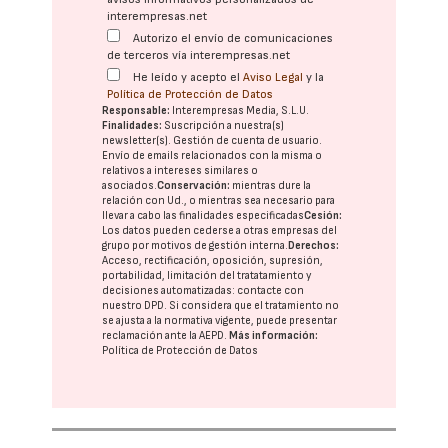
interempresas.net
Autorizo el envío de comunicaciones
de terceros vía interempresas.net
He leído y acepto el
Aviso Legal
y la
Política de Protección de Datos
Responsable:
Interempresas Media, S.L.U.
Finalidades:
Suscripción a nuestra(s)
newsletter(s). Gestión de cuenta de usuario.
Envío de emails relacionados con la misma o
relativos a intereses similares o
asociados.
Conservación:
mientras dure la
relación con Ud., o mientras sea necesario para
llevar a cabo las finalidades especificadas
Cesión:
Los datos pueden cederse a otras
empresas del
grupo
por motivos de gestión interna.
Derechos:
Acceso, rectificación, oposición, supresión,
portabilidad, limitación del tratatamiento y
decisiones automatizadas:
contacte con
nuestro DPD
. Si considera que el tratamiento no
se ajusta a la normativa vigente, puede presentar
reclamación ante la
AEPD
.
Más información:
Política de Protección de Datos