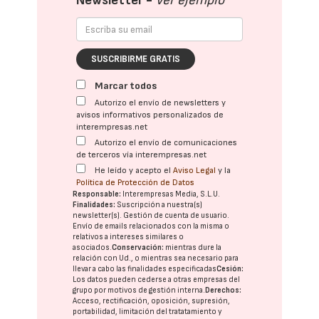
Newsletter -
Ver ejemplo
SUSCRIBIRME GRATIS
Marcar todos
Autorizo el envío de newsletters y
avisos informativos personalizados de
interempresas.net
Autorizo el envío de comunicaciones
de terceros vía interempresas.net
He leído y acepto el
Aviso Legal
y la
Política de Protección de Datos
Responsable:
Interempresas Media, S.L.U.
Finalidades:
Suscripción a nuestra(s)
newsletter(s). Gestión de cuenta de usuario.
Envío de emails relacionados con la misma o
relativos a intereses similares o
asociados.
Conservación:
mientras dure la
relación con Ud., o mientras sea necesario para
llevar a cabo las finalidades especificadas
Cesión:
Los datos pueden cederse a otras
empresas del
grupo
por motivos de gestión interna.
Derechos:
Acceso, rectificación, oposición, supresión,
portabilidad, limitación del tratatamiento y