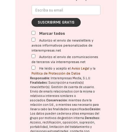
SUSCRIBIRME GRATIS
Marcar todos
Autorizo el envío de newsletters y
avisos informativos personalizados de
interempresas.net
Autorizo el envío de comunicaciones
de terceros vía interempresas.net
He leído y acepto el
Aviso Legal
y la
Política de Protección de Datos
Responsable:
Interempresas Media, S.L.U.
Finalidades:
Suscripción a nuestra(s)
newsletter(s). Gestión de cuenta de usuario.
Envío de emails relacionados con la misma o
relativos a intereses similares o
asociados.
Conservación:
mientras dure la
relación con Ud., o mientras sea necesario para
llevar a cabo las finalidades especificadas
Cesión:
Los datos pueden cederse a otras
empresas del
grupo
por motivos de gestión interna.
Derechos:
Acceso, rectificación, oposición, supresión,
portabilidad, limitación del tratatamiento y
decisiones automatizadas:
contacte con