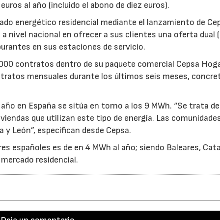
euros al año (incluido el abono de diez euros).
rcado energético residencial mediante el lanzamiento de Ce
 nivel nacional en ofrecer a sus clientes una oferta dual (
7/2026
30/07/2026
urantes en sus estaciones de servicio.
.000 contratos dentro de su paquete comercial Cepsa Hoga
tratos mensuales durante los últimos seis meses, concre
 año en España se sitúa en torno a los 9 MWh. “Se trata de
iviendas que utilizan este tipo de energía. Las comunidade
 y León”, especifican desde Cepsa.
res españoles es de en 4 MWh al año; siendo Baleares, Cat
mercado residencial.