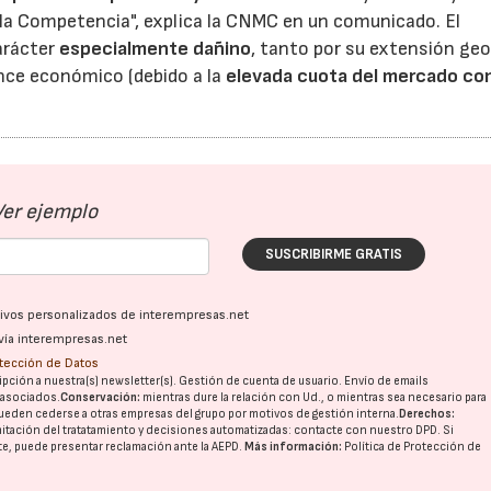
 la Competencia", explica la CNMC en un comunicado. El
arácter
especialmente dañino
, tanto por su extensión geo
nce económico (debido a la
elevada cuota del mercado co
Ver ejemplo
SUSCRIBIRME GRATIS
ativos personalizados de interempresas.net
vía interempresas.net
otección de Datos
pción a nuestra(s) newsletter(s). Gestión de cuenta de usuario. Envío de emails
o asociados.
Conservación:
mientras dure la relación con Ud., o mientras sea necesario para
ueden cederse a otras
empresas del grupo
por motivos de gestión interna.
Derechos:
imitación del tratatamiento y decisiones automatizadas:
contacte con nuestro DPD
. Si
nte, puede presentar reclamación ante la
AEPD
.
Más información:
Política de Protección de