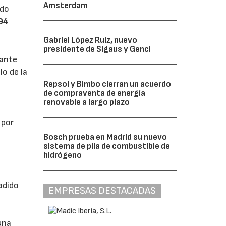
Amsterdam
ido
94
Gabriel López Ruiz, nuevo
presidente de Sigaus y Genci
tante
lo de la
Repsol y Bimbo cierran un acuerdo
de compraventa de energía
renovable a largo plazo
 por
Bosch prueba en Madrid su nuevo
sistema de pila de combustible de
hidrógeno
adido
EMPRESAS DESTACADAS
una