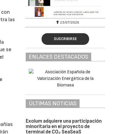
s con
tra las
23/07/2026
SUSCRIBIRSE
la
que se
ENLACES DESTACADOS
el
ue
ÚLTIMAS NOTICIAS
Exolum adquiere una participación
pañías
minoritaria en el proyecto de
drán
terminal de CO₂ SeaSeaS