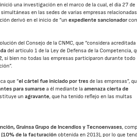
nició una investigación en el marco de la cual, el día 27 de
simultáneas en las sedes de varias empresas relacionada
ción derivó en el inicio de “un
expediente sancionador
con
23/07/2026
30/07/2026
olución del Consejo de la CNMC, que “considera acreditada 
ada
del artículo 1 de la Ley de Defensa de la Competencia, 
2
, si bien no todas las empresas participaron durante todo 
ción”.
ca que “
el cártel fue iniciado por tres
de las empresas”, q
tantes para sumarse
a él mediante la
amenaza cierta de
nstituye un
agravante
, que ha tenido reflejo en las multas
nción, Gruinsa Grupo de Incendios y Tecnoenvases
, com
 (10% de la facturación
obtenida en 2013), por lo que ten