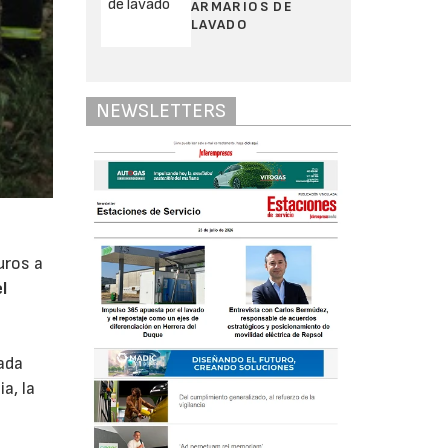
ARMARIOS DE
LAVADO
NEWSLETTERS
uros a
l
ada
a, la