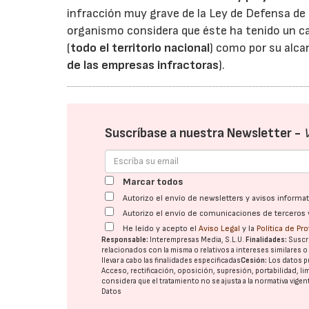
infracción muy grave de la Ley de Defensa de
organismo considera que éste ha tenido un c
(
todo el territorio nacional
) como por su alca
de las empresas infractoras
).
Suscríbase a nuestra Newsletter -
Marcar todos
Autorizo el envío de newsletters y avisos inform
Autorizo el envío de comunicaciones de terceros 
He leído y acepto el
Aviso Legal
y la
Política de Pr
Responsable:
Interempresas Media, S.L.U.
Finalidades:
Suscri
relacionados con la misma o relativos a intereses similares 
llevar a cabo las finalidades especificadas
Cesión:
Los datos p
Acceso, rectificación, oposición, supresión, portabilidad, l
considera que el tratamiento no se ajusta a la normativa vige
Datos