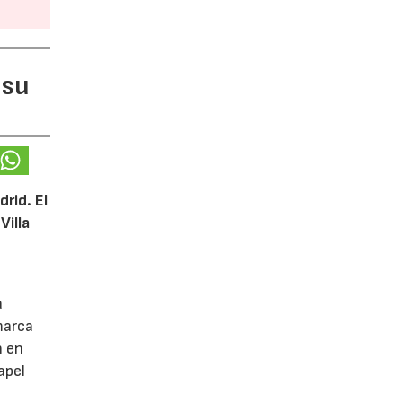
 su
rid. El
Villa
a
marca
n en
apel