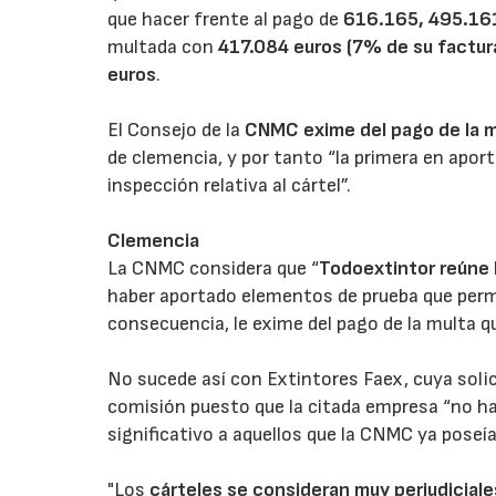
que hacer frente al pago de
616.165, 495.161
multada con
417.084 euros (7% de su factur
euros
.
El Consejo de la
CNMC exime del pago de la m
de clemencia, y por tanto “la primera en aport
inspección relativa al cártel”.
Clemencia
La CNMC considera que “
Todoextintor reúne 
haber aportado elementos de prueba que permiti
consecuencia, le exime del pago de la multa qu
No sucede así con Extintores Faex, cuya solic
comisión puesto que la citada empresa “no ha
significativo a aquellos que la CNMC ya poseía
"Los
cárteles se consideran muy perjudicial