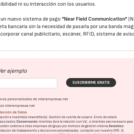
ibilidad ni su interacción con los usuarios.
a un nuevo sistema de pago
"Near Field Communication"
(N
23/07/2026
30/07/2026
jeta bancaria sin la necesidad de pasarla por una banda ma
ncorporar canal publicitario, escáner, RFID, sistema de avis
Ver ejemplo
SUSCRIBIRME GRATIS
ativos personalizados de interempresas.net
vía interempresas.net
otección de Datos
pción a nuestra(s) newsletter(s). Gestión de cuenta de usuario. Envío de emails
o asociados.
Conservación:
mientras dure la relación con Ud., o mientras sea necesario para
ueden cederse a otras
empresas del grupo
por motivos de gestión interna.
Derechos:
imitación del tratatamiento y decisiones automatizadas:
contacte con nuestro DPD
. Si