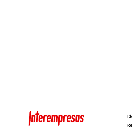
Id
Re