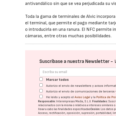
antivandálico sin que se vea perjudicada su vis
Toda la gama de terminales de Alvic incorpor
el terminal, que permite el pago mediante tar
o introducirla en una ranura. El NFC permite i
cámaras, entre otras muchas posibilidades.
Suscríbase a nuestra Newsletter -
Marcar todos
Autorizo el envío de newsletters y avisos inform
Autorizo el envío de comunicaciones de terceros 
He leído y acepto el
Aviso Legal
y la
Política de Pr
Responsable:
Interempresas Media, S.L.U.
Finalidades:
Suscri
relacionados con la misma o relativos a intereses similares 
llevar a cabo las finalidades especificadas
Cesión:
Los datos p
Acceso, rectificación, oposición, supresión, portabilidad, l