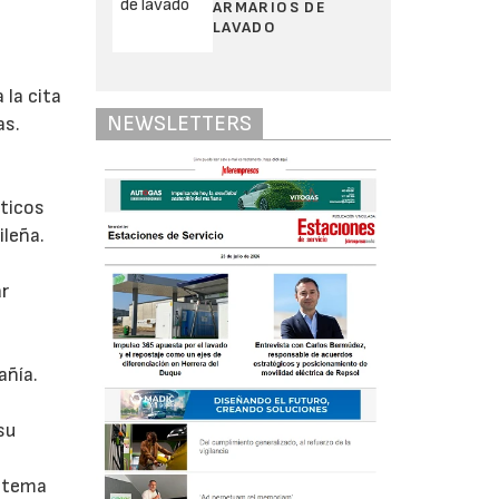
ARMARIOS DE
LAVADO
 la cita
NEWSLETTERS
as.
áticos
ileña.
ar
añía.
su
istema