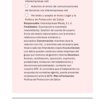
interempresas.net
Autorizo el envío de comunicaciones
de terceros vía interempresas.net
He leído y acepto el
Aviso Legal
y la
Política de Protección de Datos
Responsable:
Interempresas Media, S.L.U.
Finalidades:
Suscripción a nuestra(s)
newsletter(s). Gestión de cuenta de usuario.
Envío de emails relacionados con la misma o
relativos a intereses similares o
asociados.
Conservación:
mientras dure la
relación con Ud., o mientras sea necesario para
llevar a cabo las finalidades especificadas
Cesión:
Los datos pueden cederse a otras
empresas del
grupo
por motivos de gestión interna.
Derechos:
Acceso, rectificación, oposición, supresión,
portabilidad, limitación del tratatamiento y
decisiones automatizadas:
contacte con
nuestro DPD
. Si considera que el tratamiento no
se ajusta a la normativa vigente, puede presentar
reclamación ante la
AEPD
.
Más información:
Política de Protección de Datos