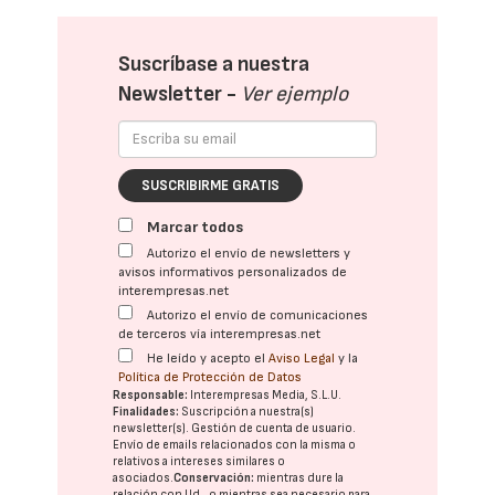
Suscríbase a nuestra
Newsletter -
Ver ejemplo
SUSCRIBIRME GRATIS
Marcar todos
Autorizo el envío de newsletters y
avisos informativos personalizados de
interempresas.net
Autorizo el envío de comunicaciones
de terceros vía interempresas.net
He leído y acepto el
Aviso Legal
y la
Política de Protección de Datos
Responsable:
Interempresas Media, S.L.U.
Finalidades:
Suscripción a nuestra(s)
newsletter(s). Gestión de cuenta de usuario.
Envío de emails relacionados con la misma o
relativos a intereses similares o
asociados.
Conservación:
mientras dure la
relación con Ud., o mientras sea necesario para