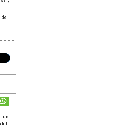
ses y
 del
n de
del