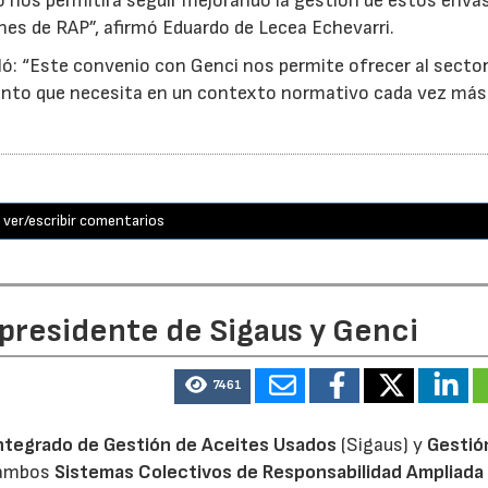
o nos permitirá seguir mejorando la gestión de estos enva
nes de RAP”, afirmó Eduardo de Lecea Echevarri.
ó: “Este convenio con Genci nos permite ofrecer al sector
nto que necesita en un contexto normativo cada vez más
ver/escribir comentarios
 presidente de Sigaus y Genci
7461
ntegrado de Gestión de Aceites Usados
(Sigaus) y
Gestió
 ambos
Sistemas Colectivos de Responsabilidad Ampliada 