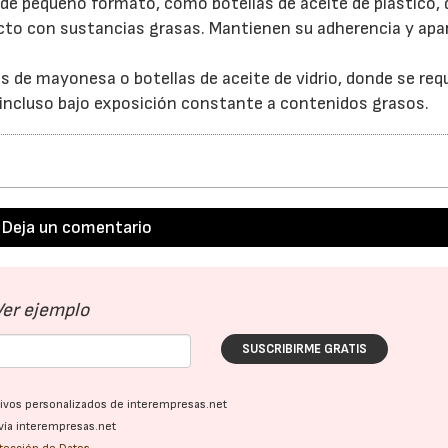
de pequeño formato, como botellas de aceite de plástico,
ecto con sustancias grasas. Mantienen su adherencia y apa
s de mayonesa o botellas de aceite de vidrio, donde se req
da incluso bajo exposición constante a contenidos grasos.
Deja un comentario
Ver ejemplo
SUSCRIBIRME GRATIS
ativos personalizados de interempresas.net
23/07/2026
30/07/2026
vía interempresas.net