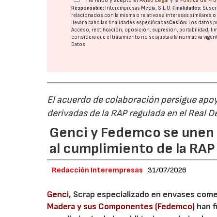
He leído y acepto el
Aviso Legal
y la
Política de Pr
Responsable:
Interempresas Media, S.L.U.
Finalidades:
Suscri
relacionados con la misma o relativos a intereses similares 
llevar a cabo las finalidades especificadas
Cesión:
Los datos p
Acceso, rectificación, oposición, supresión, portabilidad, l
considera que el tratamiento no se ajusta a la normativa vige
Datos
El acuerdo de colaboración persigue apoya
derivadas de la RAP regulada en el Real 
Genci y Fedemco se unen p
al cumplimiento de la RA
Redacción Interempresas
31/07/2026
Genci
, Scrap especializado en envases comerc
Madera y sus Componentes (Fedemco)
han f