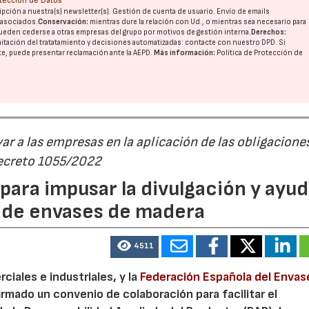
otección de Datos
pción a nuestra(s) newsletter(s). Gestión de cuenta de usuario. Envío de emails
o asociados.
Conservación:
mientras dure la relación con Ud., o mientras sea necesario para
ueden cederse a otras
empresas del grupo
por motivos de gestión interna.
Derechos:
imitación del tratatamiento y decisiones automatizadas:
contacte con nuestro DPD
. Si
nte, puede presentar reclamación ante la
AEPD
.
Más información:
Política de Protección de
r a las empresas en la aplicación de las obligacione
Decreto 1055/2022
ara impusar la divulgación y ayud
P de envases de madera
4511
iales e industriales, y la
Federación Española del Envas
irmado un convenio de colaboración para facilitar el