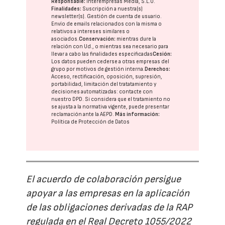
Responsable:
Interempresas Media, S.L.U.
Finalidades:
Suscripción a nuestra(s)
newsletter(s). Gestión de cuenta de usuario.
Envío de emails relacionados con la misma o
relativos a intereses similares o
asociados.
Conservación:
mientras dure la
relación con Ud., o mientras sea necesario para
llevar a cabo las finalidades especificadas
Cesión:
Los datos pueden cederse a otras
empresas del
grupo
por motivos de gestión interna.
Derechos:
Acceso, rectificación, oposición, supresión,
portabilidad, limitación del tratatamiento y
decisiones automatizadas:
contacte con
nuestro DPD
. Si considera que el tratamiento no
se ajusta a la normativa vigente, puede presentar
reclamación ante la
AEPD
.
Más información:
Política de Protección de Datos
El acuerdo de colaboración persigue
apoyar a las empresas en la aplicación
de las obligaciones derivadas de la RAP
regulada en el Real Decreto 1055/2022