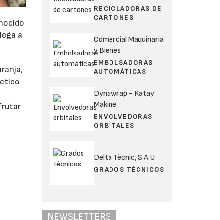
RECICLADORAS DE
CARTONES
onocido
llega a
Comercial Maquinaria
y Bienes
EMBOLSADORAS
aranja,
AUTOMÁTICAS
áctico
Dynawrap - Katay
Makine
frutar
ENVOLVEDORAS
ORBITALES
Delta Tècnic, S.A.U
GRADOS TÉCNICOS
NEWSLETTERS