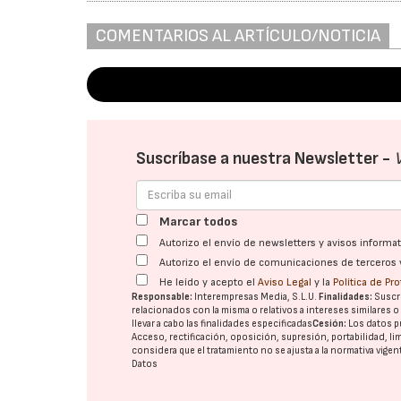
COMENTARIOS AL ARTÍCULO/NOTICIA
Suscríbase a nuestra Newsletter -
Marcar todos
Autorizo el envío de newsletters y avisos inform
Autorizo el envío de comunicaciones de terceros 
He leído y acepto el
Aviso Legal
y la
Política de Pr
Responsable:
Interempresas Media, S.L.U.
Finalidades:
Suscri
relacionados con la misma o relativos a intereses similares 
llevar a cabo las finalidades especificadas
Cesión:
Los datos p
Acceso, rectificación, oposición, supresión, portabilidad, l
considera que el tratamiento no se ajusta a la normativa vige
Datos