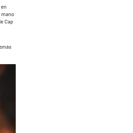
 en
 a mano
de Cap
demás