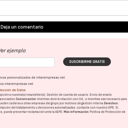
Deja un comentario
Ver ejemplo
SUSCRIBIRME GRATIS
ativos personalizados de interempresas.net
vía interempresas.net
otección de Datos
pción a nuestra(s) newsletter(s). Gestión de cuenta de usuario. Envío de emails
o asociados.
Conservación:
mientras dure la relación con Ud., o mientras sea necesario para
ueden cederse a otras
empresas del grupo
por motivos de gestión interna.
Derechos:
imitación del tratatamiento y decisiones automatizadas:
contacte con nuestro DPD
. Si
nte, puede presentar reclamación ante la
AEPD
.
Más información:
Política de Protección de