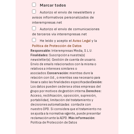
Marcar todos
Autorizo el envío de newsletters y
avisos informativos personalizados de
interempresas.net
Autorizo el envío de comunicaciones
de terceros vía interempresas.net
He leído y acepto el
Aviso Legal
y la
Política de Protección de Datos
Responsable:
Interempresas Media, S.L.U.
Finalidades:
Suscripción a nuestra(s)
newsletter(s). Gestión de cuenta de usuario.
Envío de emails relacionados con la misma o
relativos a intereses similares o
asociados.
Conservación:
mientras dure la
relación con Ud., o mientras sea necesario para
llevar a cabo las finalidades especificadas
Cesión:
Los datos pueden cederse a otras
empresas del
grupo
por motivos de gestión interna.
Derechos:
Acceso, rectificación, oposición, supresión,
portabilidad, limitación del tratatamiento y
decisiones automatizadas:
contacte con
nuestro DPD
. Si considera que el tratamiento no
se ajusta a la normativa vigente, puede presentar
reclamación ante la
AEPD
.
Más información:
Política de Protección de Datos