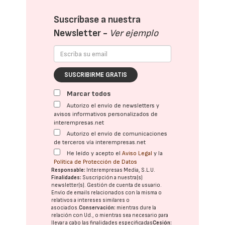
Suscríbase a nuestra
Newsletter -
Ver ejemplo
SUSCRIBIRME GRATIS
Marcar todos
Autorizo el envío de newsletters y
avisos informativos personalizados de
interempresas.net
Autorizo el envío de comunicaciones
de terceros vía interempresas.net
He leído y acepto el
Aviso Legal
y la
Política de Protección de Datos
Responsable:
Interempresas Media, S.L.U.
Finalidades:
Suscripción a nuestra(s)
newsletter(s). Gestión de cuenta de usuario.
Envío de emails relacionados con la misma o
relativos a intereses similares o
asociados.
Conservación:
mientras dure la
relación con Ud., o mientras sea necesario para
llevar a cabo las finalidades especificadas
Cesión: