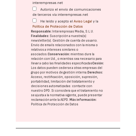
interempresas.net
Autorizo el envío de comunicaciones
de terceros vía interempresas.net
He leído y acepto el
Aviso Legal
y la
Política de Protección de Datos
Responsable:
Interempresas Media, S.L.U.
Finalidades:
Suscripción a nuestra(s)
newsletter(s). Gestión de cuenta de usuario.
Envío de emails relacionados con la misma o
relativos a intereses similares o
asociados.
Conservación:
mientras dure la
relación con Ud., o mientras sea necesario para
llevar a cabo las finalidades especificadas
Cesión:
Los datos pueden cederse a otras
empresas del
grupo
por motivos de gestión interna.
Derechos:
Acceso, rectificación, oposición, supresión,
portabilidad, limitación del tratatamiento y
decisiones automatizadas:
contacte con
nuestro DPD
. Si considera que el tratamiento no
se ajusta a la normativa vigente, puede presentar
reclamación ante la
AEPD
.
Más información:
Política de Protección de Datos