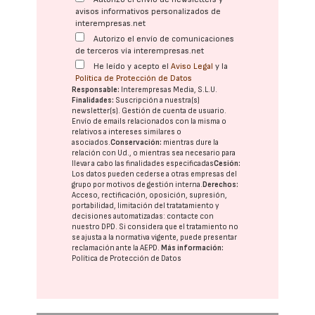
avisos informativos personalizados de
interempresas.net
Autorizo el envío de comunicaciones
de terceros vía interempresas.net
He leído y acepto el
Aviso Legal
y la
Política de Protección de Datos
Responsable:
Interempresas Media, S.L.U.
Finalidades:
Suscripción a nuestra(s)
newsletter(s). Gestión de cuenta de usuario.
Envío de emails relacionados con la misma o
relativos a intereses similares o
asociados.
Conservación:
mientras dure la
relación con Ud., o mientras sea necesario para
llevar a cabo las finalidades especificadas
Cesión:
Los datos pueden cederse a otras
empresas del
grupo
por motivos de gestión interna.
Derechos:
Acceso, rectificación, oposición, supresión,
portabilidad, limitación del tratatamiento y
decisiones automatizadas:
contacte con
nuestro DPD
. Si considera que el tratamiento no
se ajusta a la normativa vigente, puede presentar
reclamación ante la
AEPD
.
Más información:
Política de Protección de Datos