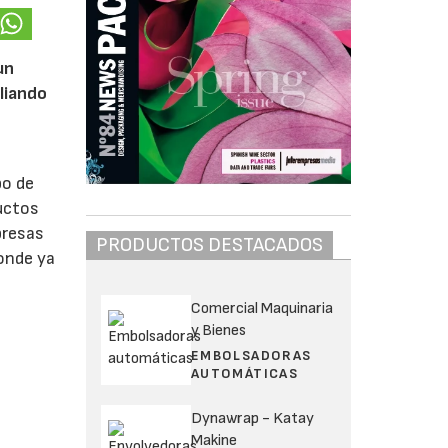
un
liando
po de
ductos
presas
PRODUCTOS DESTACADOS
donde ya
Comercial Maquinaria
y Bienes
EMBOLSADORAS
AUTOMÁTICAS
Dynawrap - Katay
Makine