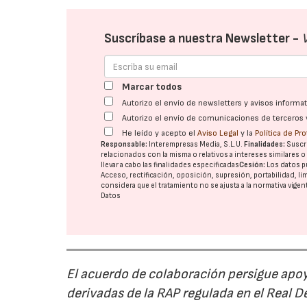
Suscríbase a nuestra Newsletter -
Marcar todos
Autorizo el envío de newsletters y avisos inform
Autorizo el envío de comunicaciones de terceros 
He leído y acepto el
Aviso Legal
y la
Política de Pr
Responsable:
Interempresas Media, S.L.U.
Finalidades:
Suscri
relacionados con la misma o relativos a intereses similares 
llevar a cabo las finalidades especificadas
Cesión:
Los datos p
Acceso, rectificación, oposición, supresión, portabilidad, l
considera que el tratamiento no se ajusta a la normativa vige
Datos
El acuerdo de colaboración persigue apoya
derivadas de la RAP regulada en el Real 