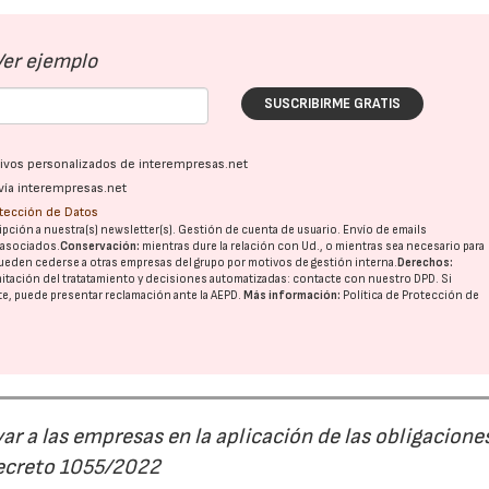
Ver ejemplo
SUSCRIBIRME GRATIS
ativos personalizados de interempresas.net
vía interempresas.net
otección de Datos
pción a nuestra(s) newsletter(s). Gestión de cuenta de usuario. Envío de emails
o asociados.
Conservación:
mientras dure la relación con Ud., o mientras sea necesario para
ueden cederse a otras
empresas del grupo
por motivos de gestión interna.
Derechos:
imitación del tratatamiento y decisiones automatizadas:
contacte con nuestro DPD
. Si
nte, puede presentar reclamación ante la
AEPD
.
Más información:
Política de Protección de
r a las empresas en la aplicación de las obligacione
Decreto 1055/2022