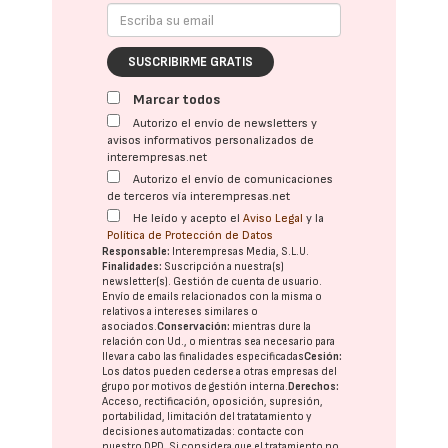
SUSCRIBIRME GRATIS
Marcar todos
Autorizo el envío de newsletters y
avisos informativos personalizados de
interempresas.net
Autorizo el envío de comunicaciones
de terceros vía interempresas.net
He leído y acepto el
Aviso Legal
y la
Política de Protección de Datos
Responsable:
Interempresas Media, S.L.U.
Finalidades:
Suscripción a nuestra(s)
newsletter(s). Gestión de cuenta de usuario.
Envío de emails relacionados con la misma o
relativos a intereses similares o
asociados.
Conservación:
mientras dure la
relación con Ud., o mientras sea necesario para
llevar a cabo las finalidades especificadas
Cesión:
Los datos pueden cederse a otras
empresas del
grupo
por motivos de gestión interna.
Derechos:
Acceso, rectificación, oposición, supresión,
portabilidad, limitación del tratatamiento y
decisiones automatizadas:
contacte con
nuestro DPD
. Si considera que el tratamiento no