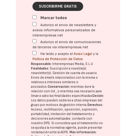
SUSCRIBIRME GRATIS
Marcar todos
Autorizo el envío de newsletters y
avisos informativos personalizados de
interempresas.net
Autorizo el envío de comunicaciones
de terceros vía interempresas.net
He leído y acepto el
Aviso Legal
y la
Política de Protección de Datos
Responsable:
Interempresas Media, S.L.U.
Finalidades:
Suscripción a nuestra(s)
newsletter(s). Gestión de cuenta de usuario.
Envío de emails relacionados con la misma o
relativos a intereses similares o
asociados.
Conservación:
mientras dure la
relación con Ud., o mientras sea necesario para
llevar a cabo las finalidades especificadas
Cesión:
Los datos pueden cederse a otras
empresas del
grupo
por motivos de gestión interna.
Derechos:
Acceso, rectificación, oposición, supresión,
portabilidad, limitación del tratatamiento y
decisiones automatizadas:
contacte con
nuestro DPD
. Si considera que el tratamiento no
se ajusta a la normativa vigente, puede presentar
reclamación ante la
AEPD
.
Más información: