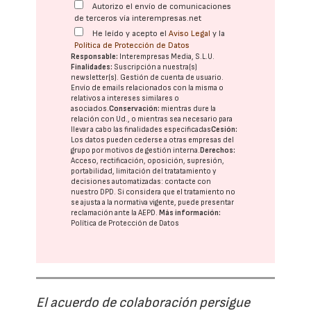
Autorizo el envío de comunicaciones
de terceros vía interempresas.net
He leído y acepto el
Aviso Legal
y la
Política de Protección de Datos
Responsable:
Interempresas Media, S.L.U.
Finalidades:
Suscripción a nuestra(s)
newsletter(s). Gestión de cuenta de usuario.
Envío de emails relacionados con la misma o
relativos a intereses similares o
asociados.
Conservación:
mientras dure la
relación con Ud., o mientras sea necesario para
llevar a cabo las finalidades especificadas
Cesión:
Los datos pueden cederse a otras
empresas del
grupo
por motivos de gestión interna.
Derechos:
Acceso, rectificación, oposición, supresión,
portabilidad, limitación del tratatamiento y
decisiones automatizadas:
contacte con
nuestro DPD
. Si considera que el tratamiento no
se ajusta a la normativa vigente, puede presentar
reclamación ante la
AEPD
.
Más información:
Política de Protección de Datos
El acuerdo de colaboración persigue