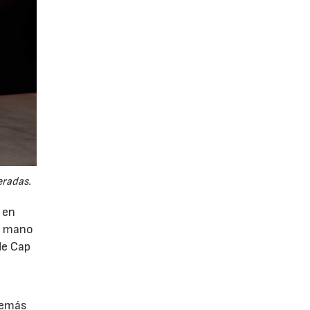
eradas.
 en
 a mano
de Cap
demás