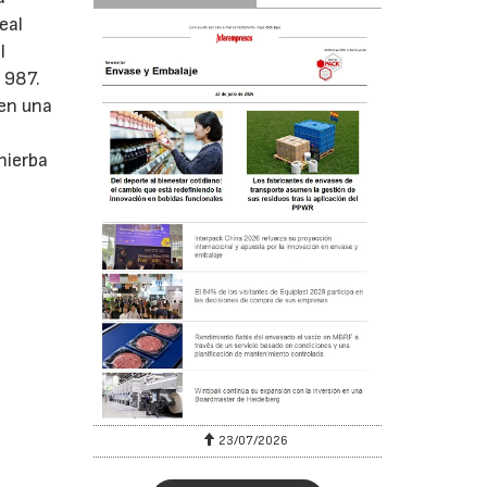
eal
l
 987.
 en una
hierba
23/07/2026