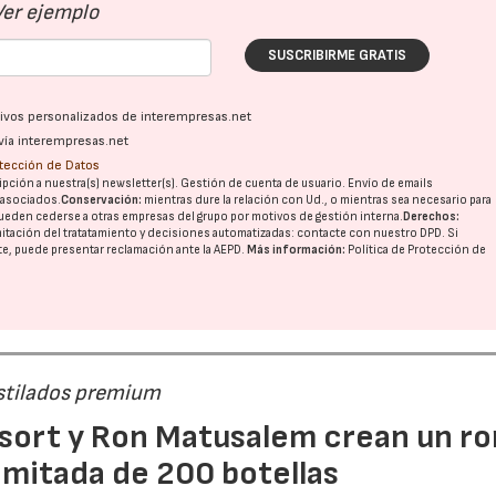
Ver ejemplo
SUSCRIBIRME GRATIS
ativos personalizados de interempresas.net
vía interempresas.net
otección de Datos
pción a nuestra(s) newsletter(s). Gestión de cuenta de usuario. Envío de emails
o asociados.
Conservación:
mientras dure la relación con Ud., o mientras sea necesario para
ueden cederse a otras
empresas del grupo
por motivos de gestión interna.
Derechos:
imitación del tratatamiento y decisiones automatizadas:
contacte con nuestro DPD
. Si
nte, puede presentar reclamación ante la
AEPD
.
Más información:
Política de Protección de
estilados premium
esort y Ron Matusalem crean un ro
limitada de 200 botellas