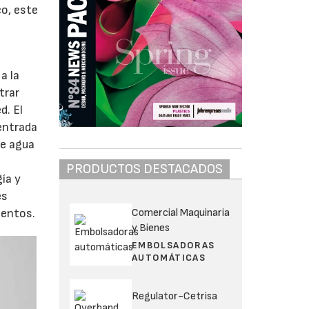
co, este
a la
trar
d. El
 entrada
de agua
PRODUCTOS DESTACADOS
ía y
es
Comercial Maquinaria
mentos.
y Bienes
EMBOLSADORAS
AUTOMÁTICAS
Regulator-Cetrisa