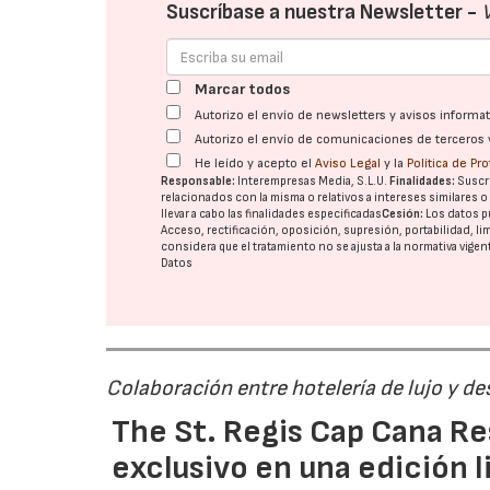
Suscríbase a nuestra Newsletter -
Marcar todos
Autorizo el envío de newsletters y avisos inform
Autorizo el envío de comunicaciones de terceros 
He leído y acepto el
Aviso Legal
y la
Política de Pr
Responsable:
Interempresas Media, S.L.U.
Finalidades:
Suscri
relacionados con la misma o relativos a intereses similares 
llevar a cabo las finalidades especificadas
Cesión:
Los datos p
Acceso, rectificación, oposición, supresión, portabilidad, l
considera que el tratamiento no se ajusta a la normativa vige
Datos
Colaboración entre hotelería de lujo y d
The St. Regis Cap Cana R
exclusivo en una edición 