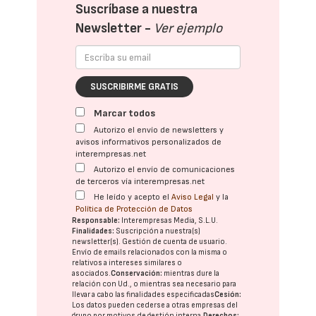
Suscríbase a nuestra
Newsletter -
Ver ejemplo
SUSCRIBIRME GRATIS
Marcar todos
Autorizo el envío de newsletters y
avisos informativos personalizados de
interempresas.net
Autorizo el envío de comunicaciones
de terceros vía interempresas.net
He leído y acepto el
Aviso Legal
y la
Política de Protección de Datos
Responsable:
Interempresas Media, S.L.U.
Finalidades:
Suscripción a nuestra(s)
newsletter(s). Gestión de cuenta de usuario.
Envío de emails relacionados con la misma o
relativos a intereses similares o
asociados.
Conservación:
mientras dure la
relación con Ud., o mientras sea necesario para
llevar a cabo las finalidades especificadas
Cesión:
Los datos pueden cederse a otras
empresas del
grupo
por motivos de gestión interna.
Derechos: