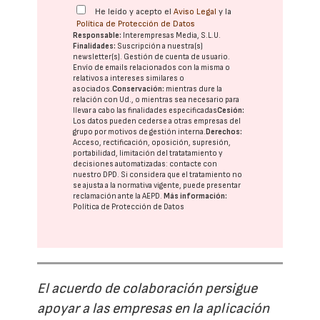
He leído y acepto el
Aviso Legal
y la
Política de Protección de Datos
Responsable:
Interempresas Media, S.L.U.
Finalidades:
Suscripción a nuestra(s)
newsletter(s). Gestión de cuenta de usuario.
Envío de emails relacionados con la misma o
relativos a intereses similares o
asociados.
Conservación:
mientras dure la
relación con Ud., o mientras sea necesario para
llevar a cabo las finalidades especificadas
Cesión:
Los datos pueden cederse a otras
empresas del
grupo
por motivos de gestión interna.
Derechos:
Acceso, rectificación, oposición, supresión,
portabilidad, limitación del tratatamiento y
decisiones automatizadas:
contacte con
nuestro DPD
. Si considera que el tratamiento no
se ajusta a la normativa vigente, puede presentar
reclamación ante la
AEPD
.
Más información:
Política de Protección de Datos
El acuerdo de colaboración persigue
apoyar a las empresas en la aplicación