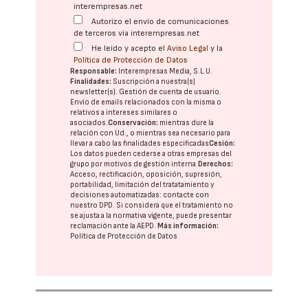
interempresas.net
Autorizo el envío de comunicaciones
de terceros vía interempresas.net
He leído y acepto el
Aviso Legal
y la
Política de Protección de Datos
Responsable:
Interempresas Media, S.L.U.
Finalidades:
Suscripción a nuestra(s)
newsletter(s). Gestión de cuenta de usuario.
Envío de emails relacionados con la misma o
relativos a intereses similares o
asociados.
Conservación:
mientras dure la
relación con Ud., o mientras sea necesario para
llevar a cabo las finalidades especificadas
Cesión:
Los datos pueden cederse a otras
empresas del
grupo
por motivos de gestión interna.
Derechos:
Acceso, rectificación, oposición, supresión,
portabilidad, limitación del tratatamiento y
decisiones automatizadas:
contacte con
nuestro DPD
. Si considera que el tratamiento no
se ajusta a la normativa vigente, puede presentar
reclamación ante la
AEPD
.
Más información:
Política de Protección de Datos