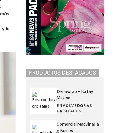
s
a más
 y la
PRODUCTOS DESTACADOS
Dynawrap - Katay
Makine
ENVOLVEDORAS
ORBITALES
Comercial Maquinaria
y Bienes