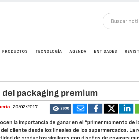
PRODUCTOS
TECNOLOGÍA
AGENDA
ENTIDADES
REVIS
ro del packaging premium
beria
20/02/2017
2638
ocen la importancia de ganar en el “primer momento de l
 del cliente desde los lineales de los supermercados. La r
ntidad de productos similares con diseños de envases mu