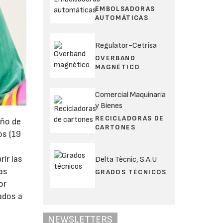
EMBOLSADORAS
AUTOMÁTICAS
Regulator-Cetrisa
OVERBAND
MAGNÉTICO
Comercial Maquinaria
y Bienes
RECICLADORAS DE
eño de
CARTONES
os (19
ir las
Delta Tècnic, S.A.U
as
GRADOS TÉCNICOS
or
ados a
NEWSLETTERS