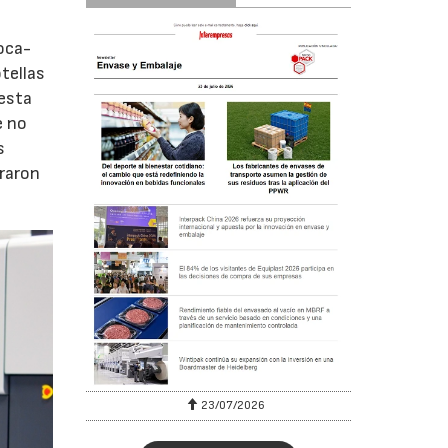
oca-
tellas
 esta
e no
s
graron
23/07/2026
30/07