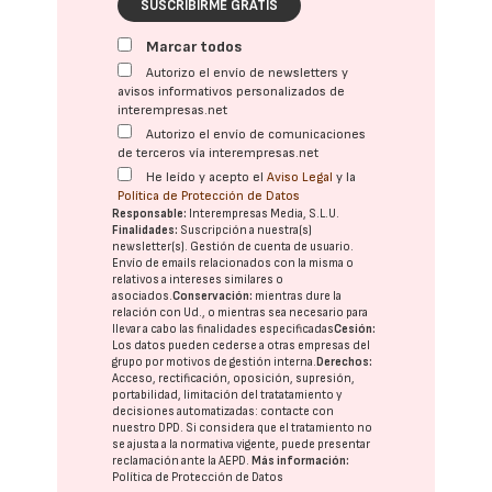
SUSCRIBIRME GRATIS
Marcar todos
Autorizo el envío de newsletters y
avisos informativos personalizados de
interempresas.net
Autorizo el envío de comunicaciones
de terceros vía interempresas.net
He leído y acepto el
Aviso Legal
y la
Política de Protección de Datos
Responsable:
Interempresas Media, S.L.U.
Finalidades:
Suscripción a nuestra(s)
newsletter(s). Gestión de cuenta de usuario.
Envío de emails relacionados con la misma o
relativos a intereses similares o
asociados.
Conservación:
mientras dure la
relación con Ud., o mientras sea necesario para
llevar a cabo las finalidades especificadas
Cesión:
Los datos pueden cederse a otras
empresas del
grupo
por motivos de gestión interna.
Derechos:
Acceso, rectificación, oposición, supresión,
portabilidad, limitación del tratatamiento y
decisiones automatizadas:
contacte con
nuestro DPD
. Si considera que el tratamiento no
se ajusta a la normativa vigente, puede presentar
reclamación ante la
AEPD
.
Más información:
Política de Protección de Datos