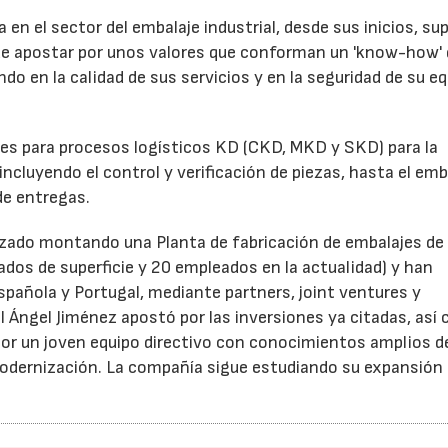
en el sector del embalaje industrial, desde sus inicios, su
 de apostar por unos valores que conforman un 'know-how'
ndo en la calidad de sus servicios y en la seguridad de su e
des para procesos logísticos KD (CKD, MKD y SKD) para la
incluyendo el control y verificación de piezas, hasta el emb
de entregas.
izado montando una Planta de fabricación de embalajes de
dos de superficie y 20 empleados en la actualidad) y han
spañola y Portugal, mediante partners, joint ventures y
el Ángel Jiménez apostó por las inversiones ya citadas, así
 por un joven equipo directivo con conocimientos amplios d
odernización. La compañía sigue estudiando su expansión 
23/07/2026
30/07/2026