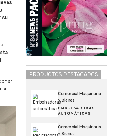
uevas
o
r su
 a
esta
l
PRODUCTOS DESTACADOS
oponer
 la
Comercial Maquinaria
y Bienes
EMBOLSADORAS
AUTOMÁTICAS
Comercial Maquinaria
y Bienes