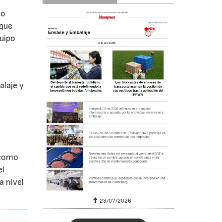
po
 que
quipo
alaje y
 como
el
a nivel
23/07/2026