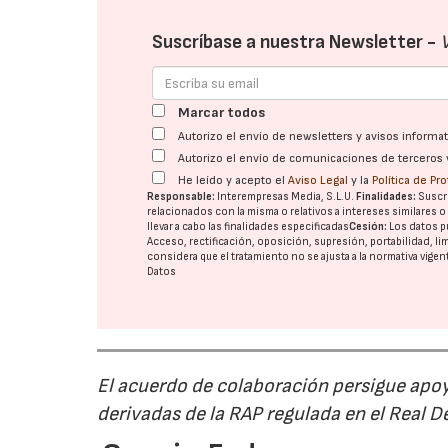
Suscríbase a nuestra Newsletter -
Marcar todos
Autorizo el envío de newsletters y avisos inform
Autorizo el envío de comunicaciones de terceros 
He leído y acepto el
Aviso Legal
y la
Política de Pr
Responsable:
Interempresas Media, S.L.U.
Finalidades:
Suscri
relacionados con la misma o relativos a intereses similares 
llevar a cabo las finalidades especificadas
Cesión:
Los datos p
Acceso, rectificación, oposición, supresión, portabilidad, l
considera que el tratamiento no se ajusta a la normativa vige
Datos
El acuerdo de colaboración persigue apoya
derivadas de la RAP regulada en el Real 