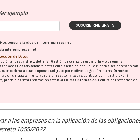
Ver ejemplo
SUSCRIBIRME GRATIS
ativos personalizados de interempresas.net
vía interempresas.net
otección de Datos
pción a nuestra(s) newsletter(s). Gestión de cuenta de usuario. Envío de emails
o asociados.
Conservación:
mientras dure la relación con Ud., o mientras sea necesario para
ueden cederse a otras
empresas del grupo
por motivos de gestión interna.
Derechos:
imitación del tratatamiento y decisiones automatizadas:
contacte con nuestro DPD
. Si
nte, puede presentar reclamación ante la
AEPD
.
Más información:
Política de Protección de
r a las empresas en la aplicación de las obligacione
Decreto 1055/2022