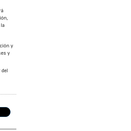
rá
ión,
 la
ción y
ses y
 del