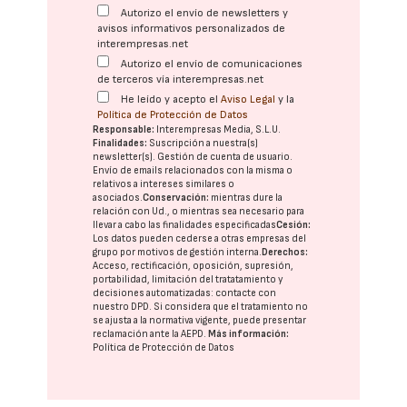
Autorizo el envío de newsletters y
avisos informativos personalizados de
interempresas.net
Autorizo el envío de comunicaciones
de terceros vía interempresas.net
He leído y acepto el
Aviso Legal
y la
Política de Protección de Datos
Responsable:
Interempresas Media, S.L.U.
Finalidades:
Suscripción a nuestra(s)
newsletter(s). Gestión de cuenta de usuario.
Envío de emails relacionados con la misma o
relativos a intereses similares o
asociados.
Conservación:
mientras dure la
relación con Ud., o mientras sea necesario para
llevar a cabo las finalidades especificadas
Cesión:
Los datos pueden cederse a otras
empresas del
grupo
por motivos de gestión interna.
Derechos:
Acceso, rectificación, oposición, supresión,
portabilidad, limitación del tratatamiento y
decisiones automatizadas:
contacte con
nuestro DPD
. Si considera que el tratamiento no
se ajusta a la normativa vigente, puede presentar
reclamación ante la
AEPD
.
Más información:
Política de Protección de Datos