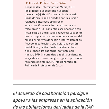
Política de Protección de Datos
Responsable:
Interempresas Media, S.L.U.
Finalidades:
Suscripción a nuestra(s)
newsletter(s). Gestión de cuenta de usuario.
Envío de emails relacionados con la misma o
relativos a intereses similares o
asociados.
Conservación:
mientras dure la
relación con Ud., o mientras sea necesario para
llevar a cabo las finalidades especificadas
Cesión:
Los datos pueden cederse a otras
empresas del
grupo
por motivos de gestión interna.
Derechos:
Acceso, rectificación, oposición, supresión,
portabilidad, limitación del tratatamiento y
decisiones automatizadas:
contacte con
nuestro DPD
. Si considera que el tratamiento no
se ajusta a la normativa vigente, puede presentar
reclamación ante la
AEPD
.
Más información:
Política de Protección de Datos
El acuerdo de colaboración persigue
apoyar a las empresas en la aplicación
de las obligaciones derivadas de la RAP