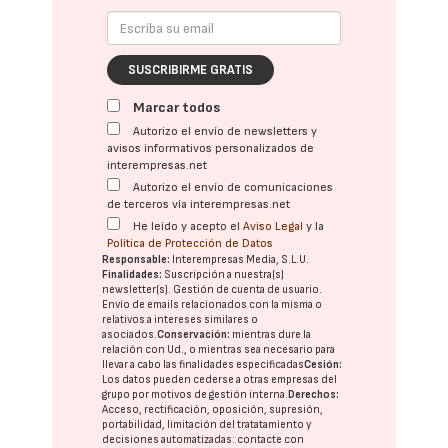
SUSCRIBIRME GRATIS
Marcar todos
Autorizo el envío de newsletters y
avisos informativos personalizados de
interempresas.net
Autorizo el envío de comunicaciones
de terceros vía interempresas.net
He leído y acepto el
Aviso Legal
y la
Política de Protección de Datos
Responsable:
Interempresas Media, S.L.U.
Finalidades:
Suscripción a nuestra(s)
newsletter(s). Gestión de cuenta de usuario.
Envío de emails relacionados con la misma o
relativos a intereses similares o
asociados.
Conservación:
mientras dure la
relación con Ud., o mientras sea necesario para
llevar a cabo las finalidades especificadas
Cesión:
Los datos pueden cederse a otras
empresas del
grupo
por motivos de gestión interna.
Derechos:
Acceso, rectificación, oposición, supresión,
portabilidad, limitación del tratatamiento y
decisiones automatizadas:
contacte con