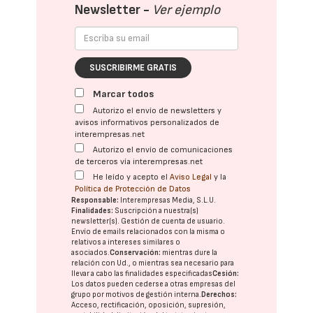
Newsletter -
Ver ejemplo
SUSCRIBIRME GRATIS
Marcar todos
Autorizo el envío de newsletters y
avisos informativos personalizados de
interempresas.net
Autorizo el envío de comunicaciones
de terceros vía interempresas.net
He leído y acepto el
Aviso Legal
y la
Política de Protección de Datos
Responsable:
Interempresas Media, S.L.U.
Finalidades:
Suscripción a nuestra(s)
newsletter(s). Gestión de cuenta de usuario.
Envío de emails relacionados con la misma o
relativos a intereses similares o
asociados.
Conservación:
mientras dure la
relación con Ud., o mientras sea necesario para
llevar a cabo las finalidades especificadas
Cesión:
Los datos pueden cederse a otras
empresas del
grupo
por motivos de gestión interna.
Derechos:
Acceso, rectificación, oposición, supresión,