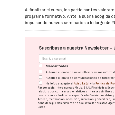
Al finalizar el curso, los participantes valora
programa formativo. Ante la buena acogida de
impulsando nuevos seminarios a lo largo de 2
Suscríbase a nuestra Newsletter -
Marcar todos
Autorizo el envío de newsletters y avisos inform
Autorizo el envío de comunicaciones de terceros 
He leído y acepto el
Aviso Legal
y la
Política de Pr
Responsable:
Interempresas Media, S.L.U.
Finalidades:
Suscri
relacionados con la misma o relativos a intereses similares 
llevar a cabo las finalidades especificadas
Cesión:
Los datos p
Acceso, rectificación, oposición, supresión, portabilidad, l
considera que el tratamiento no se ajusta a la normativa vige
Datos