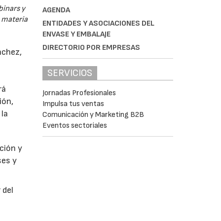
binars y
AGENDA
n materia
ENTIDADES Y ASOCIACIONES DEL
ENVASE Y EMBALAJE
DIRECTORIO POR EMPRESAS
nchez,
SERVICIOS
rá
Jornadas Profesionales
ión,
Impulsa tus ventas
 la
Comunicación y Marketing B2B
Eventos sectoriales
ción y
ses y
 del