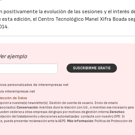
ron positivamente la evolución de las sesiones y el interés d
 esta edición, el Centro Tecnológico Manel Xifra Boada se
014.
Ver ejemplo
SUSCRIBIRME GRATIS
ativos personalizados de interempresas.net
vía interempresas.net
otección de Datos
pción a nuestra(s) newsletter(s). Gestión de cuenta de usuario. Envío de emails
o asociados.
Conservación:
mientras dure la relación con Ud., o mientras sea necesario para
ueden cederse a otras
empresas del grupo
por motivos de gestión interna.
Derechos:
imitación del tratatamiento y decisiones automatizadas:
contacte con nuestro DPD
. Si
nte, puede presentar reclamación ante la
AEPD
.
Más información:
Política de Protección de
23/07/2026
30/07/2026