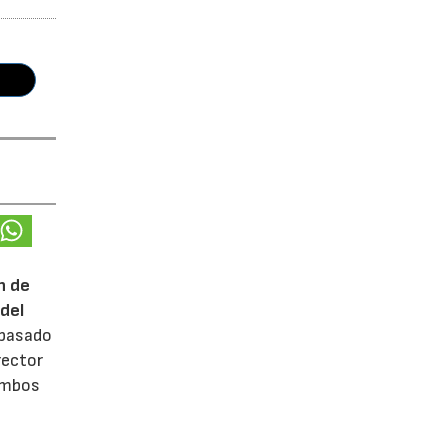
n de
del
 pasado
rector
 ambos