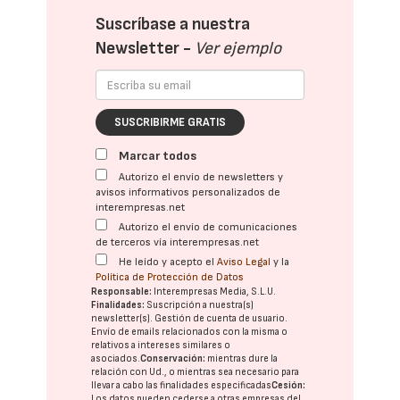
Suscríbase a nuestra
Newsletter -
Ver ejemplo
SUSCRIBIRME GRATIS
Marcar todos
Autorizo el envío de newsletters y
avisos informativos personalizados de
interempresas.net
Autorizo el envío de comunicaciones
de terceros vía interempresas.net
He leído y acepto el
Aviso Legal
y la
Política de Protección de Datos
Responsable:
Interempresas Media, S.L.U.
Finalidades:
Suscripción a nuestra(s)
newsletter(s). Gestión de cuenta de usuario.
Envío de emails relacionados con la misma o
relativos a intereses similares o
asociados.
Conservación:
mientras dure la
relación con Ud., o mientras sea necesario para
llevar a cabo las finalidades especificadas
Cesión:
Los datos pueden cederse a otras
empresas del