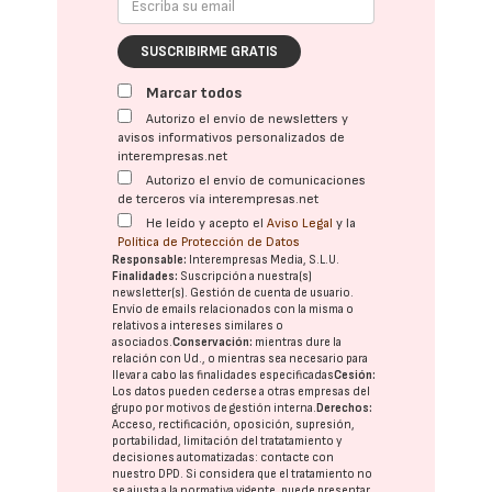
SUSCRIBIRME GRATIS
Marcar todos
Autorizo el envío de newsletters y
avisos informativos personalizados de
interempresas.net
Autorizo el envío de comunicaciones
de terceros vía interempresas.net
He leído y acepto el
Aviso Legal
y la
Política de Protección de Datos
Responsable:
Interempresas Media, S.L.U.
Finalidades:
Suscripción a nuestra(s)
newsletter(s). Gestión de cuenta de usuario.
Envío de emails relacionados con la misma o
relativos a intereses similares o
asociados.
Conservación:
mientras dure la
relación con Ud., o mientras sea necesario para
llevar a cabo las finalidades especificadas
Cesión:
Los datos pueden cederse a otras
empresas del
grupo
por motivos de gestión interna.
Derechos:
Acceso, rectificación, oposición, supresión,
portabilidad, limitación del tratatamiento y
decisiones automatizadas:
contacte con
nuestro DPD
. Si considera que el tratamiento no
se ajusta a la normativa vigente, puede presentar