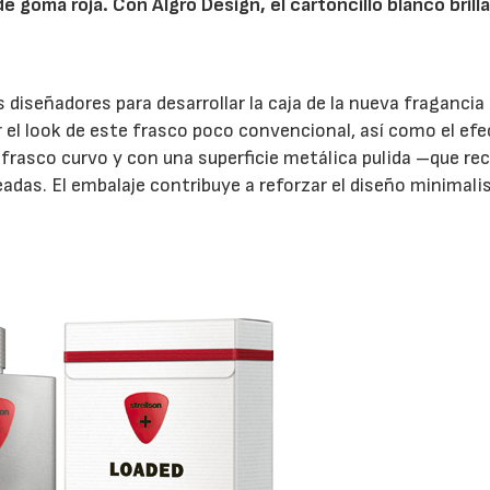
de goma roja. Con Algro Design, el cartoncillo blanco brill
s diseñadores para desarrollar la caja de la nueva fraganci
 el look de este frasco poco convencional, así como el ef
 frasco curvo y con una superficie metálica pulida –que re
das. El embalaje contribuye a reforzar el diseño minimali