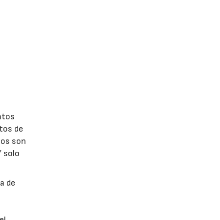
ntos
ntos de
sos son
Y solo
da de
el