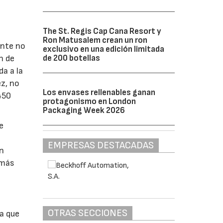
The St. Regis Cap Cana Resort y
Ron Matusalem crean un ron
ente no
exclusivo en una edición limitada
de 200 botellas
n de
da a la
ez, no
Los envases rellenables ganan
450
protagonismo en London
Packaging Week 2026
e
EMPRESAS DESTACADAS
en
 más
OTRAS SECCIONES
pa que