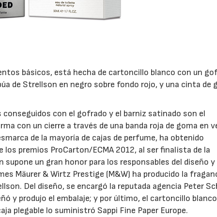
mentos básicos, está hecha de cartoncillo blanco con un go
púa de Strellson en negro sobre fondo rojo, y una cinta de
conseguidos con el gofrado y el barniz satinado son el
orma con un cierre a través de una banda roja de goma en v
desmarca de la mayoría de cajas de perfume, ha obtenido
 los premios ProCarton/ECMA 2012, al ser finalista de la
ón supone un gran honor para los responsables del diseño y 
mes Mäurer & Wirtz Prestige (M&W) ha producido la fragan
lson. Del diseño, se encargó la reputada agencia Peter S
 y produjo el embalaje; y por último, el cartoncillo blanc
caja plegable lo suministró Sappi Fine Paper Europe.