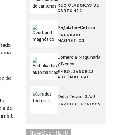
RECICLADORAS DE
CARTONES
Regulator-Cetrisa
OVERBAND
MAGNÉTICO
frado
 goma
Comercial Maquinaria
y Bienes
EMBOLSADORAS
AUTOMÁTICAS
ez de
Delta Tècnic, S.A.U
la
GRADOS TÉCNICOS
cia de
chmidt
o
NEWSLETTERS