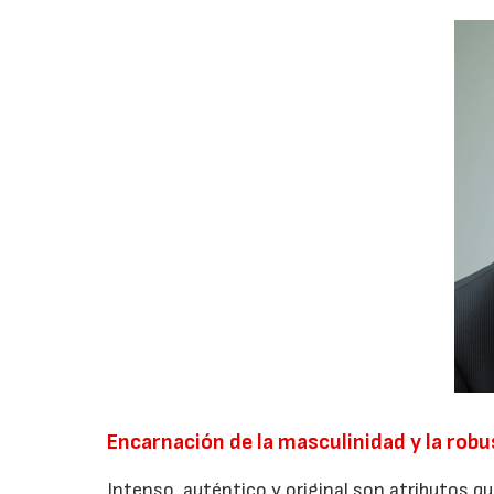
Encarnación de la masculinidad y la rob
Intenso, auténtico y original son atributos