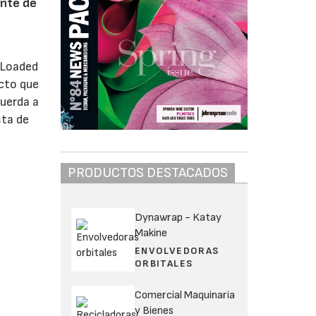
ante de
a Loaded
ecto que
cuerda a
sta de
PRODUCTOS DESTACADOS
Dynawrap - Katay
Makine
ENVOLVEDORAS
ORBITALES
Comercial Maquinaria
y Bienes