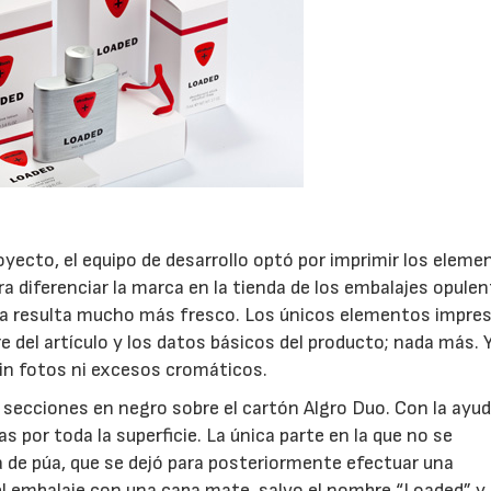
oyecto, el equipo de desarrollo optó por imprimir los eleme
ra diferenciar la marca en la tienda de los embalajes opule
 caja resulta mucho más fresco. Los únicos elementos impre
re del artículo y los datos básicos del producto; nada más. 
 Sin fotos ni excesos cromáticos.
s secciones en negro sobre el cartón Algro Duo. Con la ayu
s por toda la superficie. La única parte en la que no se
ma de púa, que se dejó para posteriormente efectuar una
el embalaje con una capa mate, salvo el nombre “Loaded” y 