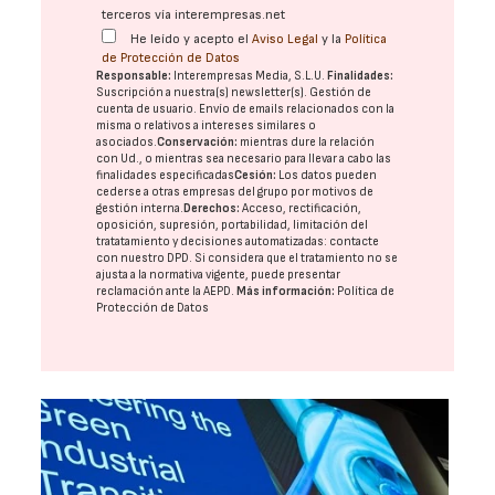
terceros vía interempresas.net
He leído y acepto el
Aviso Legal
y la
Política
de Protección de Datos
Responsable:
Interempresas Media, S.L.U.
Finalidades:
Suscripción a nuestra(s) newsletter(s). Gestión de
cuenta de usuario. Envío de emails relacionados con la
misma o relativos a intereses similares o
asociados.
Conservación:
mientras dure la relación
con Ud., o mientras sea necesario para llevar a cabo las
finalidades especificadas
Cesión:
Los datos pueden
cederse a otras
empresas del grupo
por motivos de
gestión interna.
Derechos:
Acceso, rectificación,
oposición, supresión, portabilidad, limitación del
tratatamiento y decisiones automatizadas:
contacte
con nuestro DPD
. Si considera que el tratamiento no se
ajusta a la normativa vigente, puede presentar
reclamación ante la
AEPD
.
Más información:
Política de
Protección de Datos