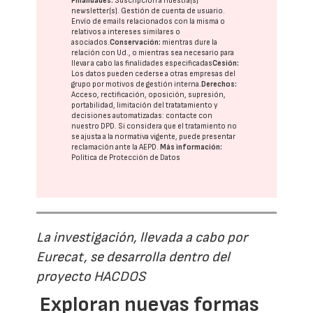
Finalidades:
Suscripción a nuestra(s)
newsletter(s). Gestión de cuenta de usuario.
Envío de emails relacionados con la misma o
relativos a intereses similares o
asociados.
Conservación:
mientras dure la
relación con Ud., o mientras sea necesario para
llevar a cabo las finalidades especificadas
Cesión:
Los datos pueden cederse a otras
empresas del
grupo
por motivos de gestión interna.
Derechos:
Acceso, rectificación, oposición, supresión,
portabilidad, limitación del tratatamiento y
decisiones automatizadas:
contacte con
nuestro DPD
. Si considera que el tratamiento no
se ajusta a la normativa vigente, puede presentar
reclamación ante la
AEPD
.
Más información:
Política de Protección de Datos
La investigación, llevada a cabo por
Eurecat, se desarrolla dentro del
proyecto HACDOS
Exploran nuevas formas