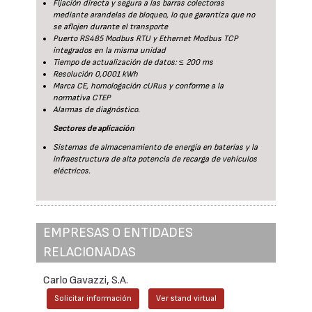
Fijación directa y segura a las barras colectoras
mediante arandelas de bloqueo, lo que garantiza que no
se aflojen durante el transporte
Puerto RS485 Modbus RTU y Ethernet Modbus TCP
integrados en la misma unidad
Tiempo de actualización de datos: ≤ 200 ms
Resolución 0,0001 kWh
Marca CE, homologación cURus y conforme a la
normativa CTEP
Alarmas de diagnóstico.
Sectores de aplicación
Sistemas de almacenamiento de energía en baterías y la
infraestructura de alta potencia de recarga de vehículos
eléctricos.
EMPRESAS O ENTIDADES
RELACIONADAS
Carlo Gavazzi, S.A.
Solicitar información
Ver stand virtual