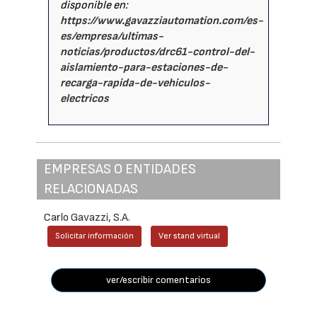
disponible en:
https://www.gavazziautomation.com/es-
es/empresa/ultimas-
noticias/productos/drc61-control-del-
aislamiento-para-estaciones-de-
recarga-rapida-de-vehiculos-
electricos
EMPRESAS O ENTIDADES
RELACIONADAS
Carlo Gavazzi, S.A.
Solicitar información
Ver stand virtual
ver/escribir comentarios