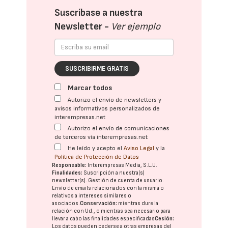
Suscríbase a nuestra
Newsletter -
Ver ejemplo
SUSCRIBIRME GRATIS
Marcar todos
Autorizo el envío de newsletters y
avisos informativos personalizados de
interempresas.net
Autorizo el envío de comunicaciones
de terceros vía interempresas.net
He leído y acepto el
Aviso Legal
y la
Política de Protección de Datos
Responsable:
Interempresas Media, S.L.U.
Finalidades:
Suscripción a nuestra(s)
newsletter(s). Gestión de cuenta de usuario.
Envío de emails relacionados con la misma o
relativos a intereses similares o
asociados.
Conservación:
mientras dure la
relación con Ud., o mientras sea necesario para
llevar a cabo las finalidades especificadas
Cesión:
Los datos pueden cederse a otras
empresas del