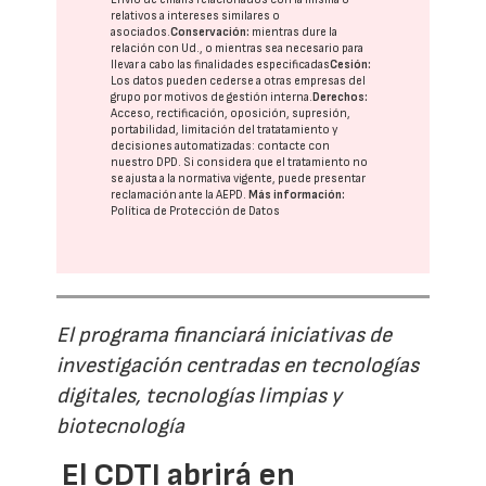
relativos a intereses similares o
asociados.
Conservación:
mientras dure la
relación con Ud., o mientras sea necesario para
llevar a cabo las finalidades especificadas
Cesión:
Los datos pueden cederse a otras
empresas del
grupo
por motivos de gestión interna.
Derechos:
Acceso, rectificación, oposición, supresión,
portabilidad, limitación del tratatamiento y
decisiones automatizadas:
contacte con
nuestro DPD
. Si considera que el tratamiento no
se ajusta a la normativa vigente, puede presentar
reclamación ante la
AEPD
.
Más información:
Política de Protección de Datos
El programa financiará iniciativas de
investigación centradas en tecnologías
digitales, tecnologías limpias y
biotecnología
El CDTI abrirá en