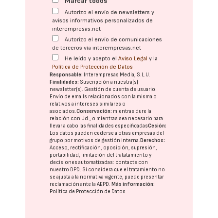
Marcar todos
Autorizo el envío de newsletters y
avisos informativos personalizados de
interempresas.net
Autorizo el envío de comunicaciones
de terceros vía interempresas.net
He leído y acepto el
Aviso Legal
y la
Política de Protección de Datos
Responsable:
Interempresas Media, S.L.U.
Finalidades:
Suscripción a nuestra(s)
newsletter(s). Gestión de cuenta de usuario.
Envío de emails relacionados con la misma o
relativos a intereses similares o
asociados.
Conservación:
mientras dure la
relación con Ud., o mientras sea necesario para
llevar a cabo las finalidades especificadas
Cesión:
Los datos pueden cederse a otras
empresas del
grupo
por motivos de gestión interna.
Derechos:
Acceso, rectificación, oposición, supresión,
portabilidad, limitación del tratatamiento y
decisiones automatizadas:
contacte con
nuestro DPD
. Si considera que el tratamiento no
se ajusta a la normativa vigente, puede presentar
reclamación ante la
AEPD
.
Más información:
Política de Protección de Datos