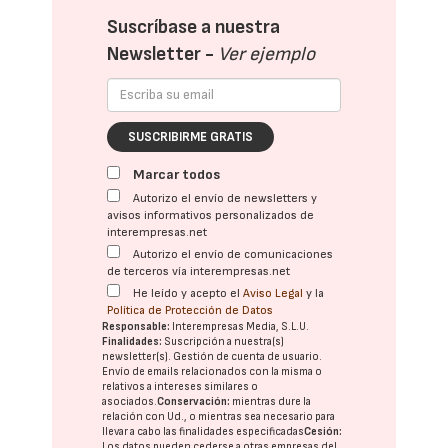
Suscríbase a nuestra
Newsletter -
Ver ejemplo
SUSCRIBIRME GRATIS
Marcar todos
Autorizo el envío de newsletters y
avisos informativos personalizados de
interempresas.net
Autorizo el envío de comunicaciones
de terceros vía interempresas.net
He leído y acepto el
Aviso Legal
y la
Política de Protección de Datos
Responsable:
Interempresas Media, S.L.U.
Finalidades:
Suscripción a nuestra(s)
newsletter(s). Gestión de cuenta de usuario.
Envío de emails relacionados con la misma o
relativos a intereses similares o
asociados.
Conservación:
mientras dure la
relación con Ud., o mientras sea necesario para
llevar a cabo las finalidades especificadas
Cesión:
Los datos pueden cederse a otras
empresas del