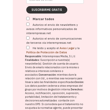
SUSCRIBIRME GRATIS
Marcar todos
Autorizo el envío de newsletters y
avisos informativos personalizados de
interempresas.net
Autorizo el envío de comunicaciones
de terceros vía interempresas.net
He leído y acepto el
Aviso Legal
y la
Política de Protección de Datos
Responsable:
Interempresas Media, S.L.U.
Finalidades:
Suscripción a nuestra(s)
newsletter(s). Gestión de cuenta de usuario.
Envío de emails relacionados con la misma o
relativos a intereses similares o
asociados.
Conservación:
mientras dure la
relación con Ud., o mientras sea necesario para
llevar a cabo las finalidades especificadas
Cesión:
Los datos pueden cederse a otras
empresas del
grupo
por motivos de gestión interna.
Derechos:
Acceso, rectificación, oposición, supresión,
portabilidad, limitación del tratatamiento y
decisiones automatizadas:
contacte con
nuestro DPD
. Si considera que el tratamiento no
se ajusta a la normativa vigente, puede presentar