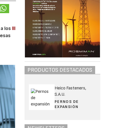
 a los
III
resas
PRODUCTOS DESTACADOS
Heico Fasteners,
S.A.U.
PERNOS DE
EXPANSIÓN