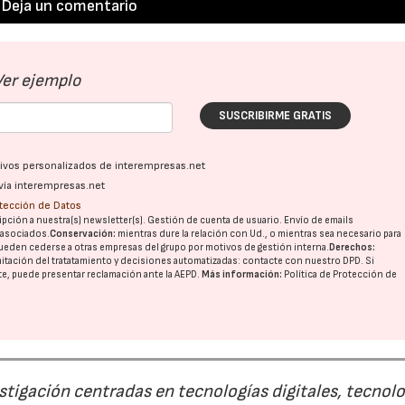
Deja un comentario
Ver ejemplo
SUSCRIBIRME GRATIS
ativos personalizados de interempresas.net
vía interempresas.net
otección de Datos
pción a nuestra(s) newsletter(s). Gestión de cuenta de usuario. Envío de emails
o asociados.
Conservación:
mientras dure la relación con Ud., o mientras sea necesario para
ueden cederse a otras
empresas del grupo
por motivos de gestión interna.
Derechos:
imitación del tratatamiento y decisiones automatizadas:
contacte con nuestro DPD
. Si
nte, puede presentar reclamación ante la
AEPD
.
Más información:
Política de Protección de
estigación centradas en tecnologías digitales, tecnol