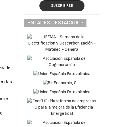
SUSCRIBIRSE
ENLACES DESTACADOS
es de
en las
urren
se