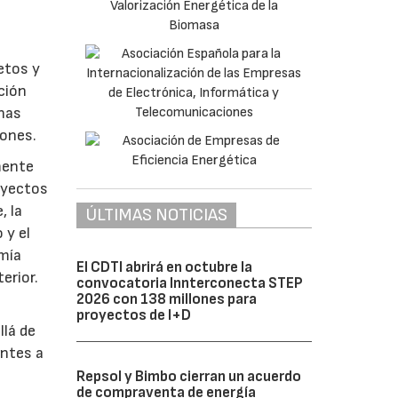
etos y
ción
enas
iones.
mente
royectos
, la
ÚLTIMAS NOTICIAS
 y el
omía
El CDTI abrirá en octubre la
terior.
convocatoria Innterconecta STEP
2026 con 138 millones para
proyectos de I+D
llá de
antes a
Repsol y Bimbo cierran un acuerdo
de compraventa de energía