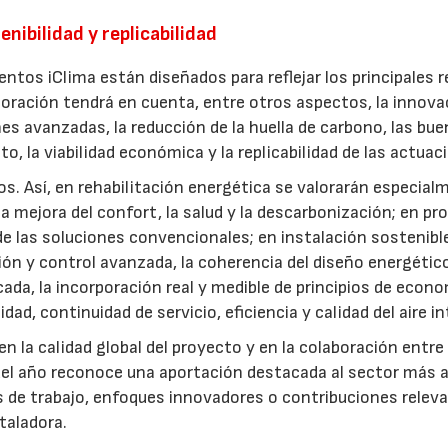
enibilidad y replicabilidad
ntos iClima están diseñados para reflejar los principales r
loración tendrá en cuenta, entre otros aspectos, la innova
nes avanzadas, la reducción de la huella de carbono, las bu
to, la viabilidad económica y la replicabilidad de las actuac
os. Así, en rehabilitación energética se valorarán especial
a mejora del confort, la salud y la descarbonización; en p
 de las soluciones convencionales; en instalación sostenible
ón y control avanzada, la coherencia del diseño energético
cada, la incorporación real y medible de principios de econ
lidad, continuidad de servicio, eficiencia y calidad del aire in
en la calidad global del proyecto y en la colaboración entre
del año reconoce una aportación destacada al sector más a
s de trabajo, enfoques innovadores o contribuciones relev
staladora.