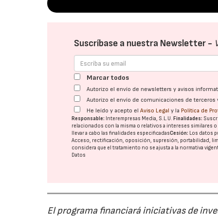
Suscríbase a nuestra Newsletter -
Marcar todos
Autorizo el envío de newsletters y avisos inform
Autorizo el envío de comunicaciones de terceros 
He leído y acepto el
Aviso Legal
y la
Política de Pr
Responsable:
Interempresas Media, S.L.U.
Finalidades:
Suscri
relacionados con la misma o relativos a intereses similares 
llevar a cabo las finalidades especificadas
Cesión:
Los datos p
Acceso, rectificación, oposición, supresión, portabilidad, l
considera que el tratamiento no se ajusta a la normativa vige
Datos
El programa financiará iniciativas de inv