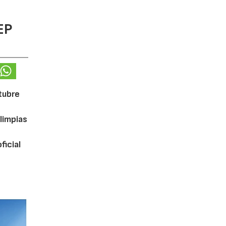
EP
ctubre
limpias
ficial