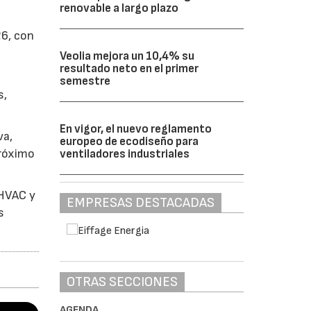
renovable a largo plazo
26, con
Veolia mejora un 10,4% su
resultado neto en el primer
semestre
s,
En vigor, el nuevo reglamento
va,
europeo de ecodiseño para
próximo
ventiladores industriales
 HVAC y
EMPRESAS DESTACADAS
s
OTRAS SECCIONES
AGENDA